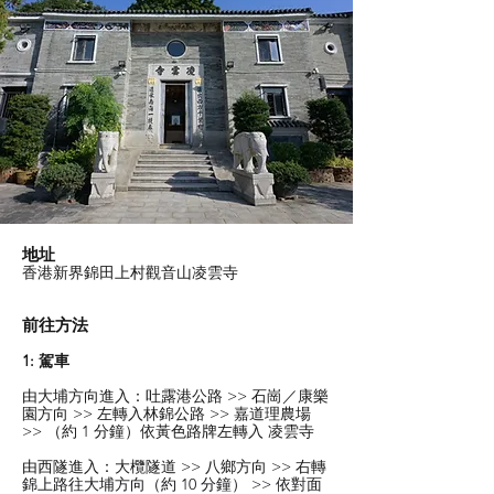
地址
香港新界錦田上村觀音山凌雲寺
前往方法
1: 駕車
由大埔方向進入：吐露港公路 >> 石崗／康樂
園方向 >> 左轉入林錦公路 >> 嘉道理農場
>> （約 1 分鐘）依黃色路牌左轉入 凌雲寺
由西隧進入：大欖隧道 >> 八鄉方向 >> 右轉
錦上路往大埔方向（約 10 分鐘） >> 依對面