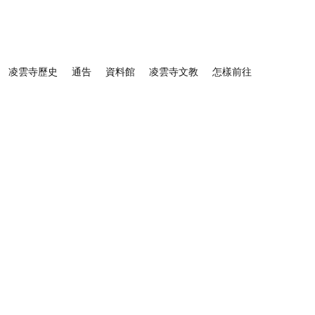
凌雲寺歷史
通告
資料館
凌雲寺文教
怎樣前往