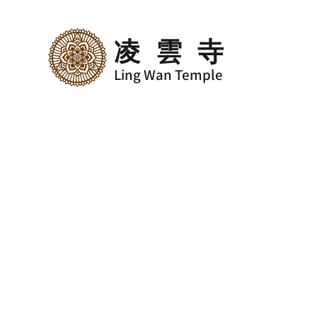
凌雲寺
Ling Wan Temple