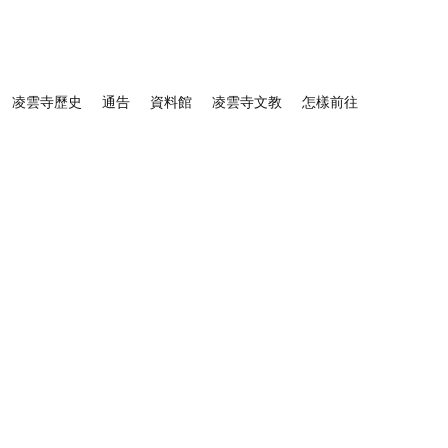
凌雲寺歷史
通告
資料館
凌雲寺文教
怎樣前往