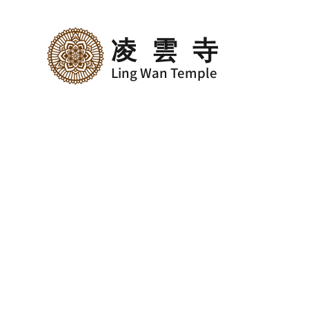
凌雲寺
Ling Wan Temple